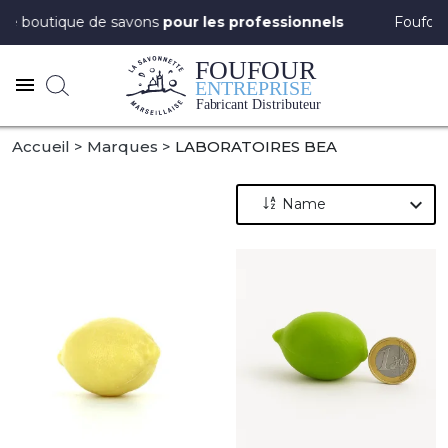
 boutique de savons
pour les professionnels
Foufour Ent
Accueil
Marques
LABORATOIRES BEA
expand_more
Name