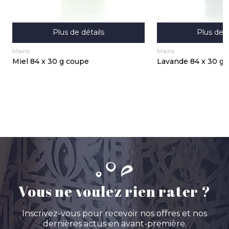
Plus de détails
Plus de d
Mains
Mains
Miel 84 x 30 g coupe
Lavande 84 x 30 g 
Vous ne voulez rien rater ?
Inscrivez-vous pour recevoir nos offres et nos
dernières actus en avant-première.