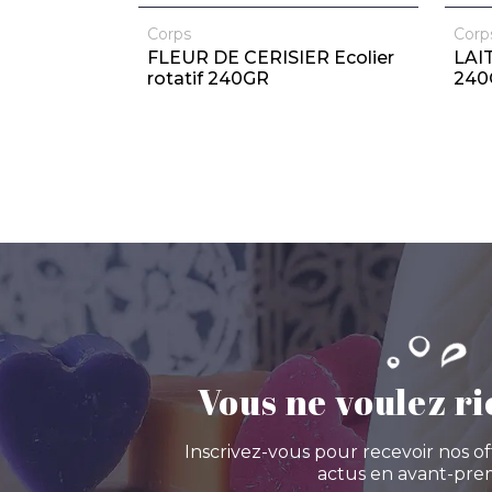
Corps
Corp
FLEUR DE CERISIER Ecolier
LAIT
rotatif 240GR
240
Vous ne voulez ri
Inscrivez-vous pour recevoir nos of
actus en avant-prem