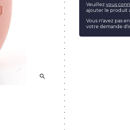
Veuillez
vous conn
ajouter le produit 
Vous n'avez pas e
votre demande d'in
search