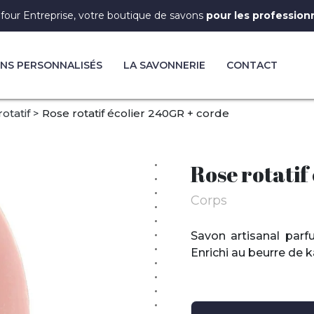
four Entreprise, votre boutique de savons
pour les profession
NS PERSONNALISÉS
LA SAVONNERIE
CONTACT
otatif
Rose rotatif écolier 240GR + corde
Rose rotatif
Corps
Savon artisanal parf
Enrichi au beurre de 