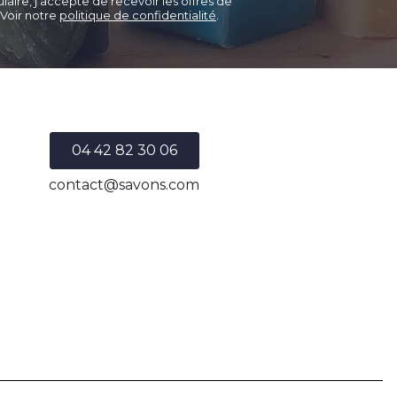
aire, j'accepte de recevoir les offres de
 Voir notre
politique de confidentialité
.
04 42 82 30 06
contact@savons.com