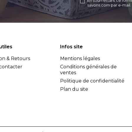
En soumettant ce formul
savons.com par e-mail.
utiles
Infos site
son & Retours
Mentions légales
contacter
Conditions générales de
ventes
Politique de confidentialité
Plan du site