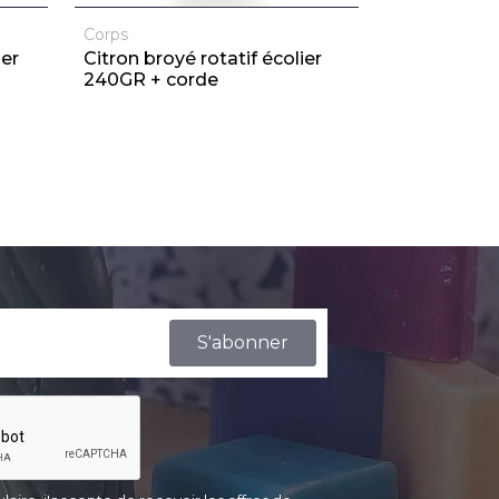
Corps
Corps
ier
Citron broyé rotatif écolier
FLEUR DE L
240GR + corde
rotatif 240