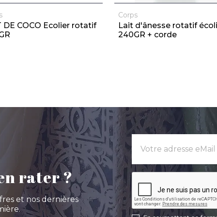
s
Corps
 DE COCO Ecolier rotatif
Lait d'ânesse rotatif écol
GR
240GR + corde
en rater ?
fres et nos dernières
ière.